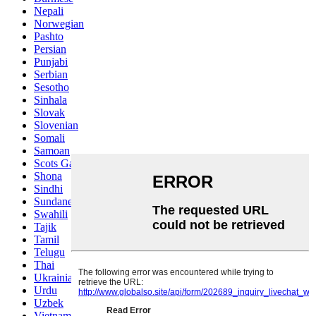
Nepali
Norwegian
Pashto
Persian
Punjabi
Serbian
Sesotho
Sinhala
Slovak
Slovenian
Somali
Samoan
Scots Gaelic
Shona
Sindhi
Sundanese
Swahili
Tajik
Tamil
Telugu
Thai
Ukrainian
Urdu
Uzbek
Vietnamese