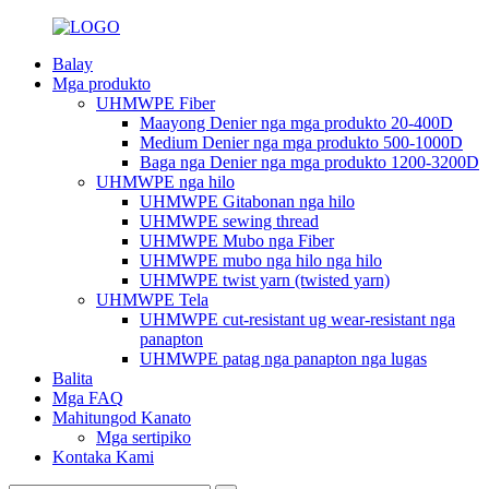
Balay
Mga produkto
UHMWPE Fiber
Maayong Denier nga mga produkto 20-400D
Medium Denier nga mga produkto 500-1000D
Baga nga Denier nga mga produkto 1200-3200D
UHMWPE nga hilo
UHMWPE Gitabonan nga hilo
UHMWPE sewing thread
UHMWPE Mubo nga Fiber
UHMWPE mubo nga hilo nga hilo
UHMWPE twist yarn (twisted yarn)
UHMWPE Tela
UHMWPE cut-resistant ug wear-resistant nga
panapton
UHMWPE patag nga panapton nga lugas
Balita
Mga FAQ
Mahitungod Kanato
Mga sertipiko
Kontaka Kami