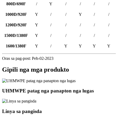
800D/690F
/
Y
/
/
/
/
1000D/920F
Y
/
/
Y
/
/
1200D/920F
Y
/
/
/
/
/
1500D/1380F
Y
/
/
/
/
/
1600/1380F
Y
/
Y
Y
Y
Y
Oras sa pag-post: Peb-02-2023
Gipili nga mga produkto
UHMWPE patag nga panapton nga lugas
Linya sa pangisda