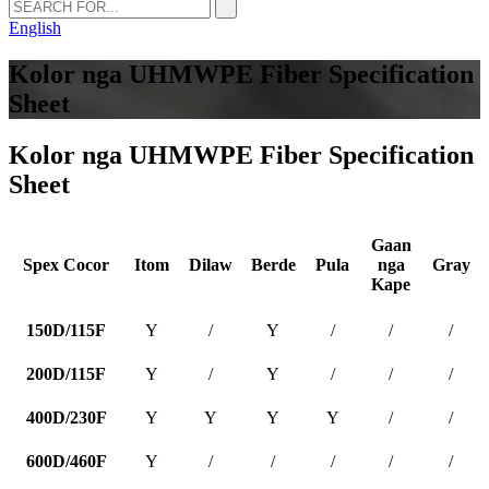
English
Kolor nga UHMWPE Fiber Specification
Sheet
Kolor nga UHMWPE Fiber Specification
Sheet
Gaan
Spex Cocor
Itom
Dilaw
Berde
Pula
nga
Gray
Kape
150D/115F
Y
/
Y
/
/
/
200D/115F
Y
/
Y
/
/
/
400D/230F
Y
Y
Y
Y
/
/
600D/460F
Y
/
/
/
/
/