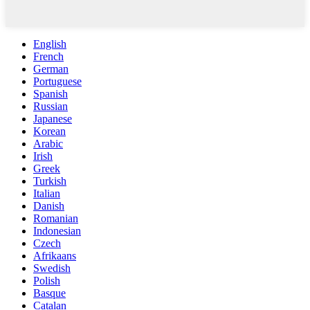
English
French
German
Portuguese
Spanish
Russian
Japanese
Korean
Arabic
Irish
Greek
Turkish
Italian
Danish
Romanian
Indonesian
Czech
Afrikaans
Swedish
Polish
Basque
Catalan